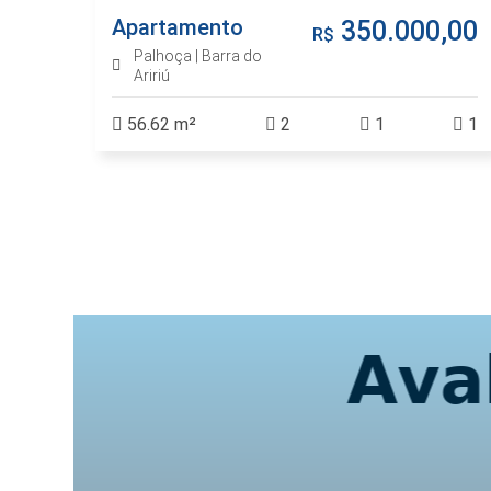
Apartamento
,00
350.000,00
R$
Palhoça | Barra do
Aririú
56.62 m²
2
1
1