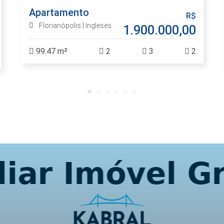
Apartamento
R$
Florianópolis | Ingleses
1.900.000,00
99.47 m²
2
3
2