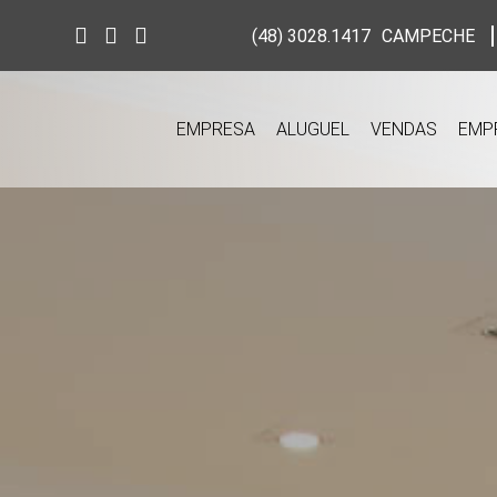
(48) 3028.1417
CAMPECHE
EMPRESA
ALUGUEL
VENDAS
EMP